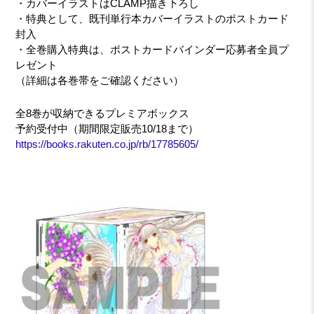
・カバーイラストはCLAMP描き下ろし
・特典として、既刊単行本カバーイラストのポストカード
封入
・全巻購入特典は、ポストカードバインダー応募者全員プ
レゼント
（詳細は各巻帯をご確認ください）
全8巻が収納できるプレミアボックス
予約受付中（期間限定販売10/18まで）
https://books.rakuten.co.jp/rb/17785605/