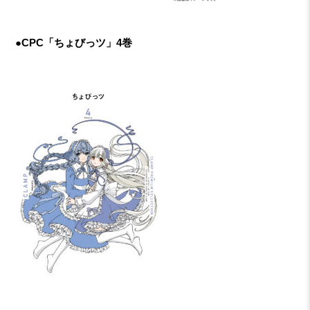
●CPC「ちょびっツ」4巻