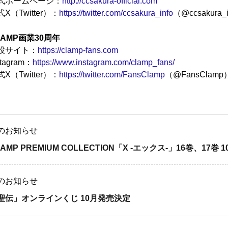
式ホームページ：
http://ccsakura-official.com
X（Twitter）：
https://twitter.com/ccsakura_info
（@ccsakura_
LAMP画業30周年
設サイト：
https://clamp-fans.com
stagram：
https://www.instagram.com/clamp_fans/
X（Twitter）：
https://twitter.com/FansClamp
（@FansClamp
のお知らせ
AMP PREMIUM COLLECTION「X -エックス-」16巻、17巻 1
のお知らせ
聖伝」オンラインくじ 10月発売決定