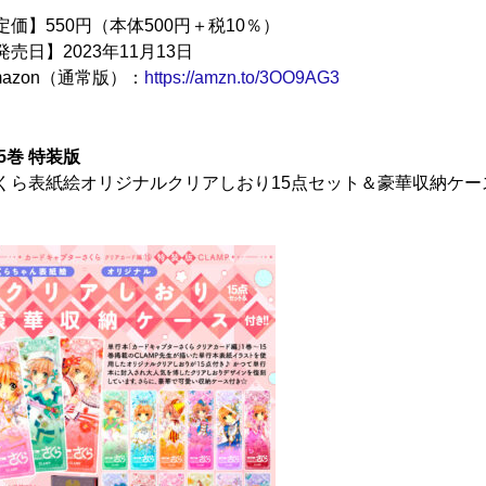
定価】550円（本体500円＋税10％）
発売日】2023年11月13日
mazon（通常版）：
https://amzn.to/3OO9AG3
15巻 特装版
くら表紙絵オリジナルクリアしおり15点セット＆豪華収納ケー