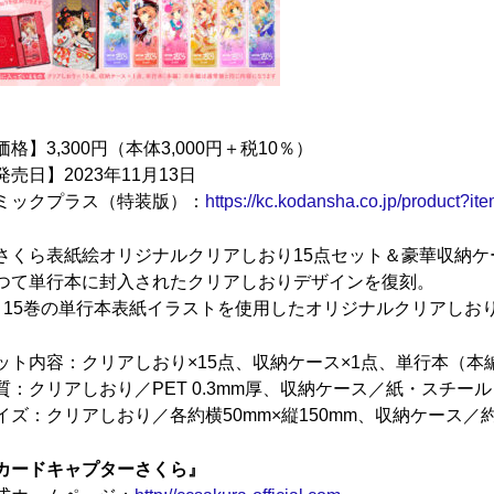
価格】3,300円（本体3,000円＋税10％）
発売日】2023年11月13日
ミックプラス（特装版）：
https://kc.kodansha.co.jp/product?
さくら表紙絵オリジナルクリアしおり15点セット＆豪華収納ケ
つて単行本に封入されたクリアしおりデザインを復刻。
～15巻の単行本表紙イラストを使用したオリジナルクリアしお
ット内容：クリアしおり×15点、収納ケース×1点、単行本（本
質：クリアしおり／PET 0.3mm厚、収納ケース／紙・スチー
イズ：クリアしおり／各約横50mm×縦150mm、収納ケース／約横1
カードキャプターさくら』