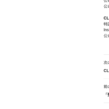
公
公式
C
特
In
公式
次
CL
前
「