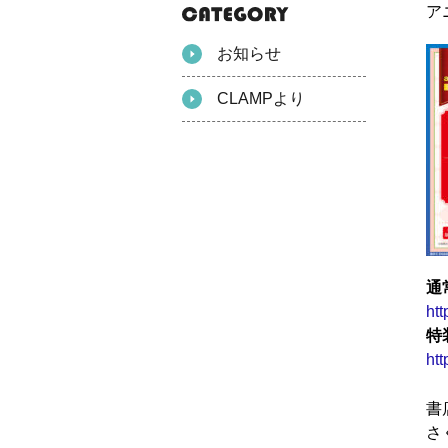
ア
お知らせ
CLAMPより
通
ht
特
ht
書
さ