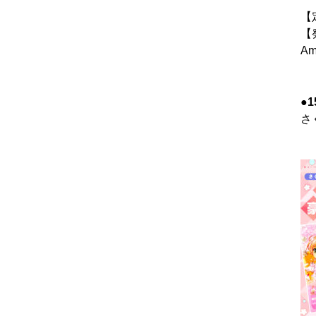
【
【
A
●
さ