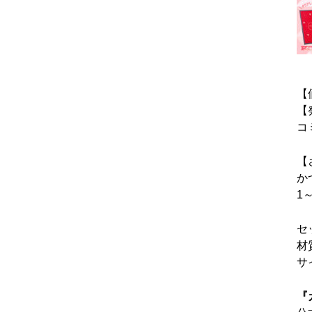
【
【
コ
【
か
1
セ
材
サ
『