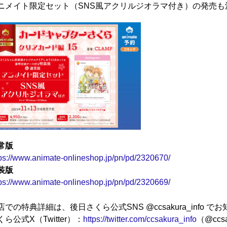
ニメイト限定セット（SNS風アクリルジオラマ付き）の発売も
常版
tps://www.animate-onlineshop.jp/pn/pd/2320670/
装版
tps://www.animate-onlineshop.jp/pn/pd/2320669/
店での特典詳細は、後日さくら公式SNS @ccsakura_info で
くら公式X（Twitter）：
https://twitter.com/ccsakura_info
（@ccsa