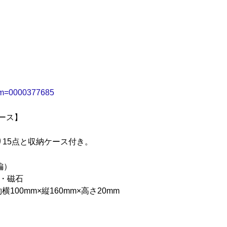
item=0000377685
ース】
り15点と収納ケース付き。
編）
ル・磁石
00mm×縦160mm×高さ20mm