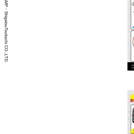
© CLAMP・ShigatsuTsuitachi CO.,LTD.