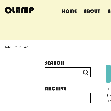
HOME
>
NEWS
『
キ
『