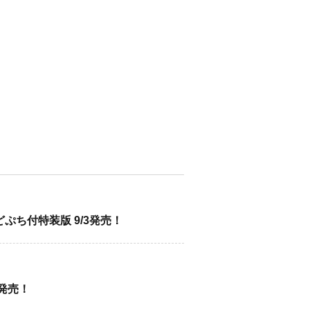
ぷち付特装版 9/3発売！
」発売！