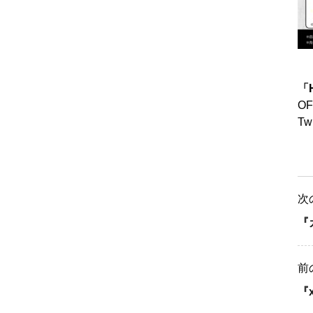
「H
OF
Tw
次
『
前
『