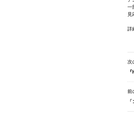
一
見
詳
次
『
前
「