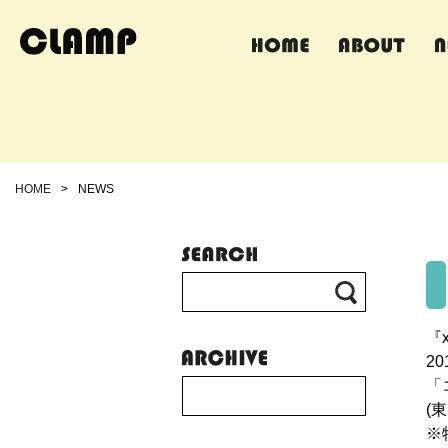
HOME
>
NEWS
『
2
「
(
※