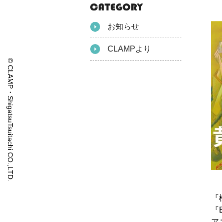
お知らせ
CLAMPより
© CLAMP・ShigatsuTsuitachi CO.,LTD.
『
『B
ア