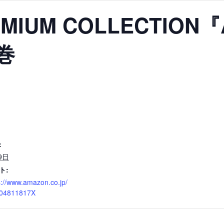
EMIUM COLLECTION『
巻
:
9日
ト:
s://www.amazon.co.jp/
404811817X