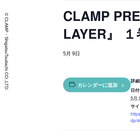
CLAMP PR
© CLAMP・ShigatsuTsuitachi CO.,LTD.
LAYER』 １
5月 9日
詳細
カレンダーに追加
日付
5月 
サイ
http
dp/