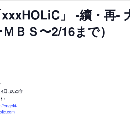
xxHOLiC」 -續・再-
ＭＢＳ〜2/16まで）
:
14日, 2025年
ト:
://engeki-
olic.com