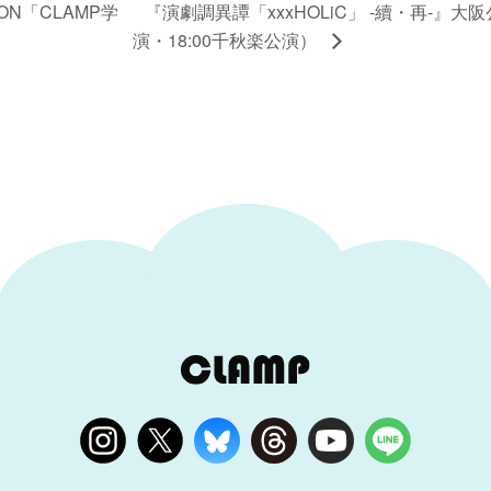
ION「CLAMP学
『演劇調異譚「xxxHOLiC」 -續・再-』大
演・18:00千秋楽公演）
。