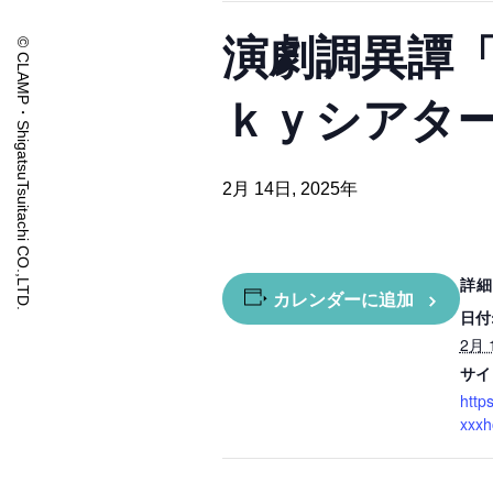
演劇調異譚「x
© CLAMP・ShigatsuTsuitachi CO.,LTD.
ｋｙシアター
2月 14日, 2025年
詳細
カレンダーに追加
日付
2月 
サイ
https
xxxh