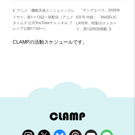
「ヤングエース」2026年
アニメ「機動天使エンジェリックレ
イヤー」第1〜13話一挙配信（アニメ
6月号 付録：「ANGELIC
タイムズ 公式YouTubeチャンネル プ
LAYER」特製ポストカー
レミア公開17:00〜）
ド、第1話特別掲載
CLAMPの活動スケジュールです。