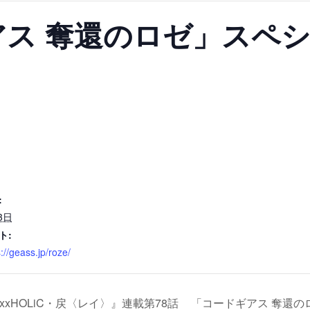
アス 奪還のロゼ」スペ
:
3日
ト:
://geass.jp/roze/
xxHOLiC・戻〈レイ〉』連載第78話
「コードギアス 奪還の