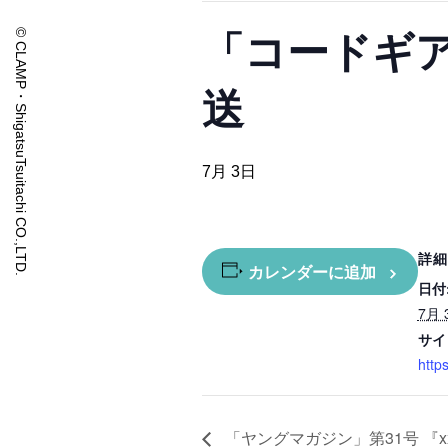
「コードギ
© CLAMP・ShigatsuTsuitachi CO.,LTD.
送
7月 3日
詳細
カレンダーに追加
日付
7月 
サイ
https
「ヤングマガジン」第31号 『x