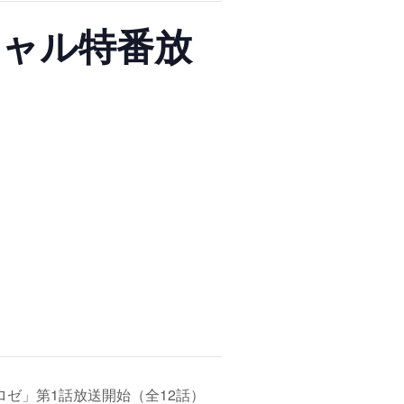
シャル特番放
ロゼ」第1話放送開始（全12話）