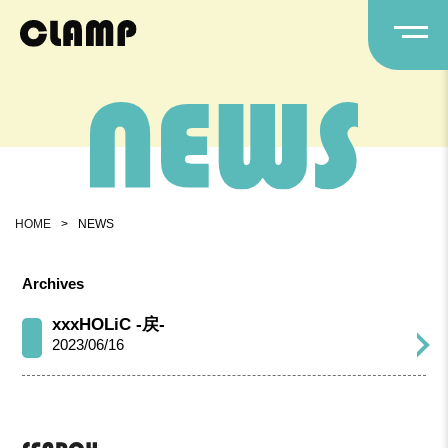
HOME
>
NEWS
Archives
xxxHOLiC -戻-
2023/06/16