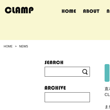
HOME
>
NEWS
直
C
ま