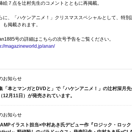
挿絵７点を辻村先生のコメントとともに再掲載。
らに、「ハケンアニメ！」クリスマススペシャルとして、特別読
）も掲載されます。
nan1885号の詳細はこちらの次号予告をご覧ください。
p://magazineworld.jp/anan/
のお知らせ
集「本とマンガとDVDと」で「ハケンアニメ！」の辻村深月先生と
（12月11日）が発売されています。
のお知らせ
LAMPイラスト担当×中村あき氏デビュー作『ロジック・ロック・フェ
estival～ 探偵殺しのパラドックス』発売記念・中村あき氏×