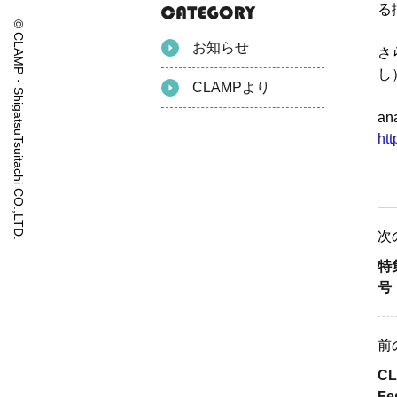
る
© CLAMP・ShigatsuTsuitachi CO.,LTD.
お知らせ
さ
し
CLAMPより
a
htt
次
特
号
前
C
F