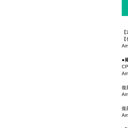
【
【
Am
●
C
Am
復
Am
復
Am