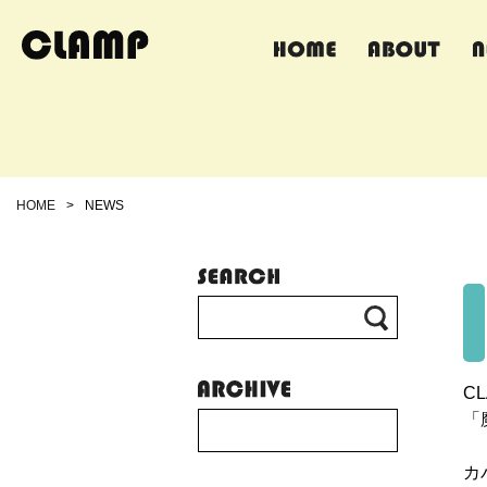
HOME
>
NEWS
CL
「
カ