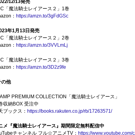
022/12/13発売
PC「魔法騎士レイアース２」1巻
azon：
https://amzn.to/3gFdGSc
2023年1月13日発売
PC「魔法騎士レイアース２」2巻
azon：
https://amzn.to/3VVLmLj
PC「魔法騎士レイアース２」3巻
azon：
https://amzn.to/3D2z9fe
その他
LAMP PREMIUM COLLECTION「魔法騎士レイアース」
巻収納BOX 受注中
天ブックス：
https://books.rakuten.co.jp/rb/17263571/
ニメ『魔法騎士レイアース』期間限定無料配信中
ouTubeチャンネル フル☆アニメTV：
https://www.youtube.com/c/