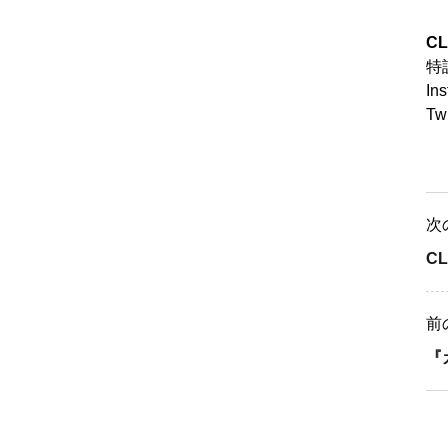
C
特
In
Tw
次
C
前
『