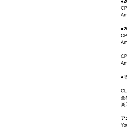
●2
C
Am
●
C
Am
C
Am
●
C
全
楽
ア
Y