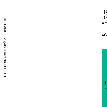
【
【
© CLAMP・ShigatsuTsuitachi CO.,LTD.
Am
●