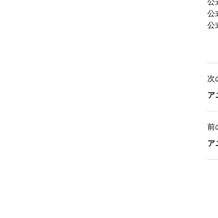
公
公式
公式
次
ア
前
ア