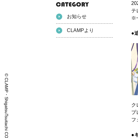
2
テ
お知らせ
※
CLAMPより
●
© CLAMP・ShigatsuTsuitachi CO.,LTD.
ク
プ
フ
●