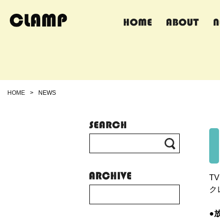
HOME
>
NEWS
T
ク
●