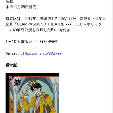
装版
本日11月29日発売
特装版は、2017年に豊洲PITで上演された、新感覚・音楽朗
読劇『CLAMP×SOUND THEATRE xxxHOLiC～ホリック
～』の最終公演を収録したBlu-ray付き
1〜4巻も重版完了し好評発売中
Amazon：
https://amzn.to/3Wrxeer
通常版