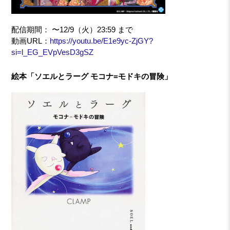
配信期間： 〜12/9（火）23:59 まで
動画URL：
https://youtu.be/E1e9yc-ZjGY?
si=l_EG_EVpVesD3gSZ
絵本「ソエルとラーグ モコナ=モドキの冒険」