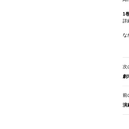
1
詳
な
次
劇
前
演