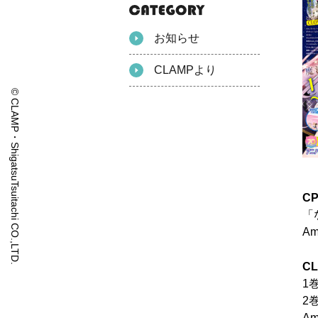
お知らせ
CLAMPより
© CLAMP・ShigatsuTsuitachi CO.,LTD.
C
「
Am
C
1
2
Am