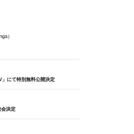
anga）
TV」にて特別無料公開決定
上映会決定