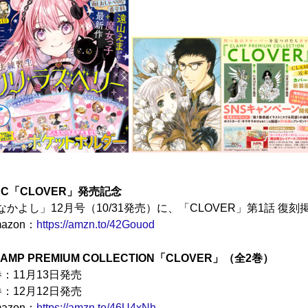
PC「CLOVER」発売記念
なかよし」12月号（10/31発売）に、「CLOVER」第1話 復刻
azon：
https://amzn.to/42Gouod
LAMP PREMIUM COLLECTION「CLOVER」（全2巻）
巻：11月13日発売
巻：12月12日発売
azon：
https://amzn.to/46U4xNh