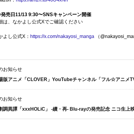
巻発売日11/13 9:30〜SNSキャンペーン開催
細は、なかよし公式Xでご確認ください
かよし公式X：
https://x.com/nakayosi_manga
（@nakayosi_m
のお知らせ
場版アニメ「CLOVER」YouTubeチャンネル「フル☆アニメ
のお知らせ
劇調異譚「xxxHOLiC」 -續・再- Blu-rayの発売記念 ニコ生