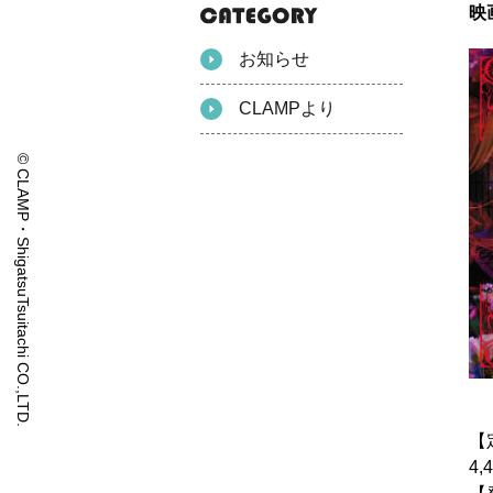
映
お知らせ
CLAMPより
© CLAMP・ShigatsuTsuitachi CO.,LTD.
【
4