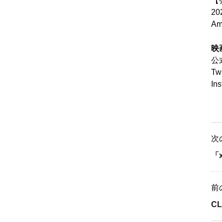
【
2
Am
映
公
Tw
In
次
「
前
CL