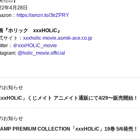
発売日】
022年4月28日
azon：
https://amzn.to/3trZPRY
画『ホリック xxxHOLiC』
式サイト：
xxxholic-movie.asmik-ace.co.jp
itter：
＠xxxHOLiC_movie
stagram:
@holic_movie.official
のお知らせ
xxxHOLiC」くじメイト アニメイト通販にて4/29〜販売開始！
のお知らせ
AMP PREMIUM COLLECTION「xxxHOLiC」19巻 5/6発売！