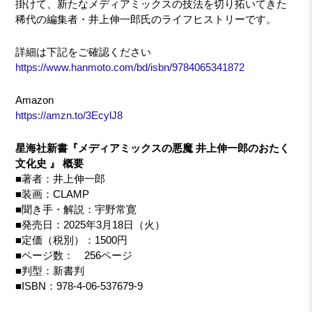
掛けて、新たなメディアミックスの技法を切り拓いてきた
稀代の編集者・井上伸一郎氏のライフヒストリーです。
詳細は下記をご確認ください
https://www.hanmoto.com/bd/isbn/9784065341872
Amazon
https://amzn.to/3EcylJ8
星海社新書『メディアミックスの悪魔 井上伸一郎のおたく
文化史 』 概要
■著者：井上伸一郎
■装画：CLAMP
■聞き手・解説：宇野常寛
■発売日：2025年3月18日（火）
■定価（税別）：1500円
■ページ数： 256ページ
■判型：新書判
■ISBN：978-4-06-537679-9