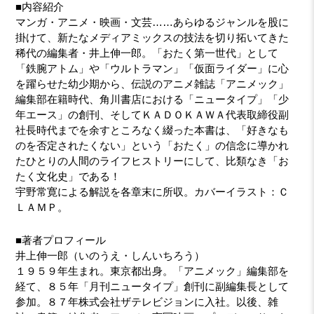
■内容紹介
マンガ・アニメ・映画・文芸……あらゆるジャンルを股に
掛けて、新たなメディアミックスの技法を切り拓いてきた
稀代の編集者・井上伸一郎。「おたく第一世代」として
「鉄腕アトム」や「ウルトラマン」「仮面ライダー」に心
を躍らせた幼少期から、伝説のアニメ雑誌「アニメック」
編集部在籍時代、角川書店における「ニュータイプ」「少
年エース」の創刊、そしてＫＡＤＯＫＡＷＡ代表取締役副
社長時代までを余すところなく綴った本書は、「好きなも
のを否定されたくない」という「おたく」の信念に導かれ
たひとりの人間のライフヒストリーにして、比類なき「お
たく文化史」である！
宇野常寛による解説を各章末に所収。カバーイラスト：Ｃ
ＬＡＭＰ。
■著者プロフィール
井上伸一郎（いのうえ・しんいちろう）
１９５９年生まれ。東京都出身。「アニメック」編集部を
経て、８５年「月刊ニュータイプ」創刊に副編集長として
参加。８７年株式会社ザテレビジョンに入社。以後、雑