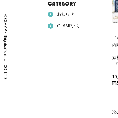
お知らせ
© CLAMP・ShigatsuTsuitachi CO.,LTD.
CLAMPより
『
西
京
「
1
商
次