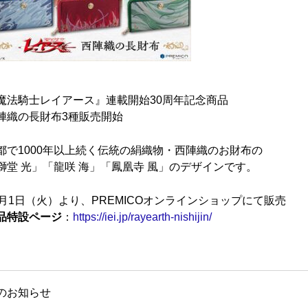
魔法騎士レイアース』連載開始30周年記念商品
陣織の長財布3種販売開始
都で1000年以上続く伝統の絹織物・西陣織のお財布の
獅堂 光」「龍咲 海」「鳳凰寺 風」のデザインです。
0月1日（火）より、PREMICOオンラインショップにて販売
品特設ページ
：
https://iei.jp/rayearth-nishijin/
のお知らせ