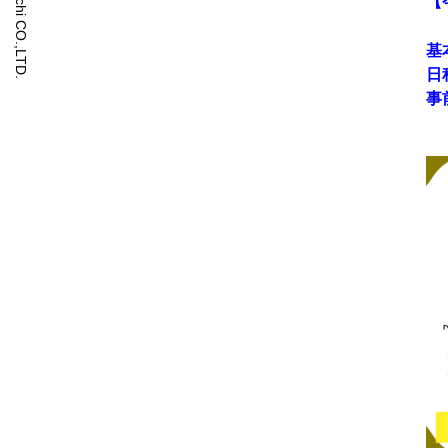
【
基
日
事