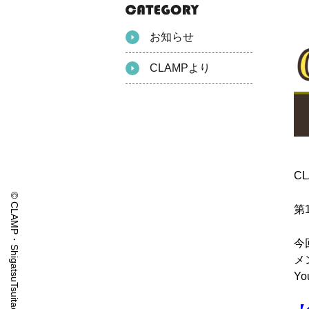
お知らせ
CLAMPより
C
© CLAMP・ShigatsuTsuitachi CO.,LTD.
第
今
メ
Y