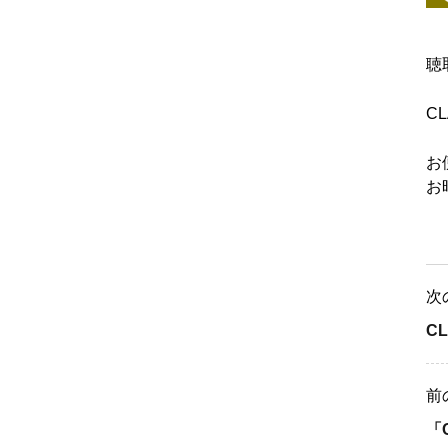
聴
C
お
お
次
C
前
「