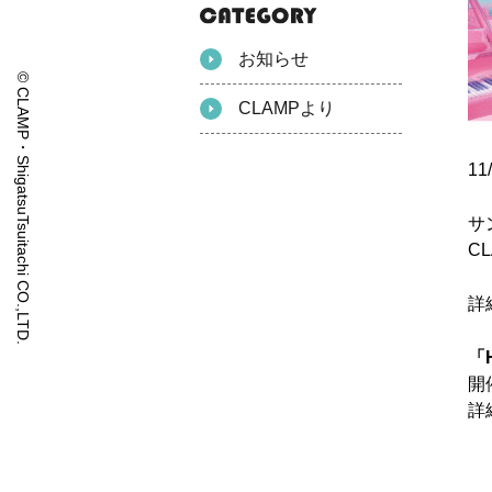
お知らせ
© CLAMP・ShigatsuTsuitachi CO.,LTD.
CLAMPより
11
サ
C
詳
「H
開
詳