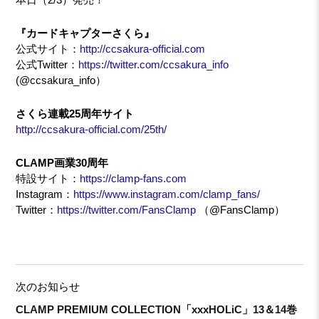
『カードキャプターさくら』
公式サイト：
http://ccsakura-official.com
公式Twitter：
https://twitter.com/ccsakura_info
(@ccsakura_info）
さくら連載25周年サイト
http://ccsakura-official.com/25th/
CLAMP画業30周年
特設サイト：
https://clamp-fans.com
Instagram：
https://www.instagram.com/clamp_fans/
Twitter：
https://twitter.com/FansClamp
（@FansClamp）
次のお知らせ
CLAMP PREMIUM COLLECTION「xxxHOLiC」13＆14巻