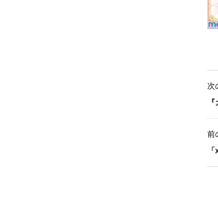
次
『
前
「