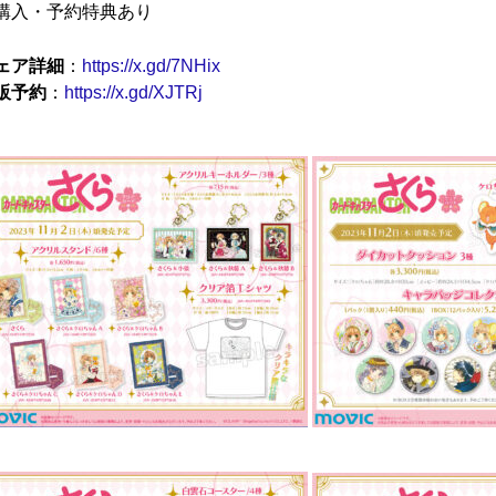
購入・予約特典あり
ェア詳細
：
https://x.gd/7NHix
販予約
：
https://x.gd/XJTRj