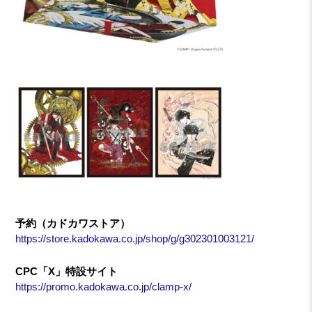
予約（カドカワストア）
https://store.kadokawa.co.jp/shop/g/g302301003121/
CPC「X」特設サイト
https://promo.kadokawa.co.jp/clamp-x/