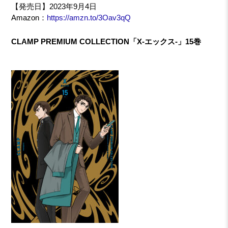
【発売日】2023年9月4日
Amazon：
https://amzn.to/3Oav3qQ
CLAMP PREMIUM COLLECTION「X-エックス-」15巻