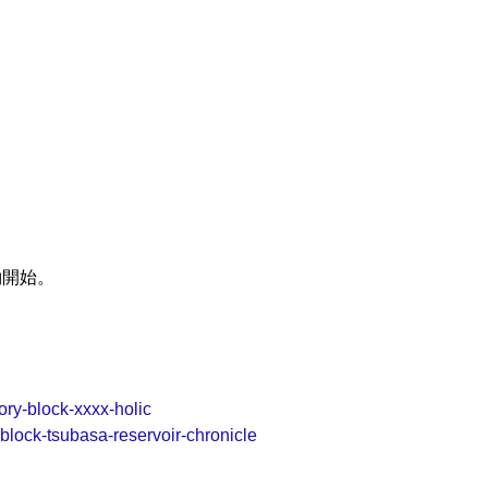
約開始。
ry-block-xxxx-holic
lock-tsubasa-reservoir-chronicle