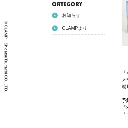
お知らせ
© CLAMP・ShigatsuTsuitachi CO.,LTD.
CLAMPより
「
メ
縦
予
「x
「