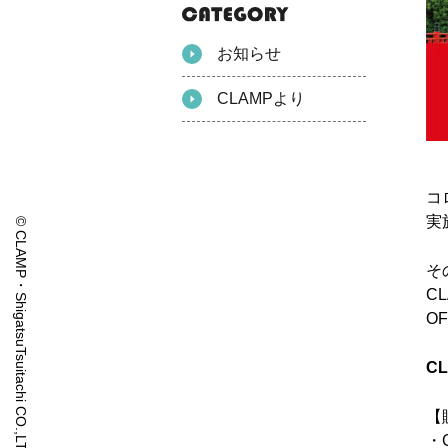
お知らせ
CLAMPより
コ
実
© CLAMP・ShigatsuTsuitachi CO.,LTD.
そ
C
O
C
【
・C