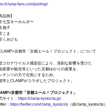
ps://clamp-fans.com/ja/shop/
商品例】
京七宝キーホルダー
京扇子
京こま
京くみひも
CLAMP×京都市「京都エール！プロジェクト」について
型コロナウイルス感染症により、深刻な影響を受けた
統産業や観光等といった京都ゆかりの産業を、
ンテンツの力で元気にするため、
都市とCLAMPがコラボしたプロジェクト。
LAMP×京都市「京都エール！プロジェクト」
式サイト：
https://clamp-kyotocity.jp/
itter：
https://twitter.com/clamp_kyotocity
（@clamp_kyotocity）