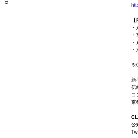
htt
【
・
・
・
・
※
新
伝
コ
京
C
公
Tw