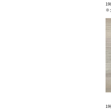
1
※
1