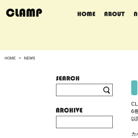
HOME
>
NEWS
CL
6
以
カ