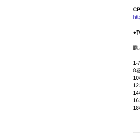
C
htt
●
購
1
8
1
1
1
1
1