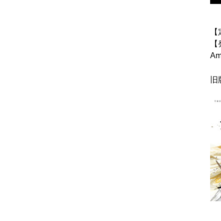
【
【
Am
旧