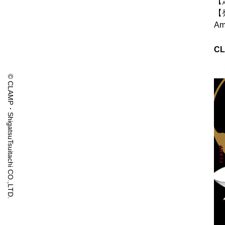
【
【
Am
C
© CLAMP・ShigatsuTsuitachi CO.,LTD.