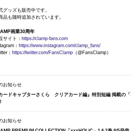
式グッズも販売中です。
商品も随時追加されています。
LAMP画業30周年
設サイト：
https://clamp-fans.com
stagram：
https://www.instagram.com/clamp_fans/
itter：
https://twitter.com/FansClamp
（@FansClamp）
のお知らせ
カードキャプターさくら クリアカード編』特別短編 掲載の「な
！
のお知らせ
LAMP PREMIUM COLLECTION「xxxHOLiC」1＆2巻 8