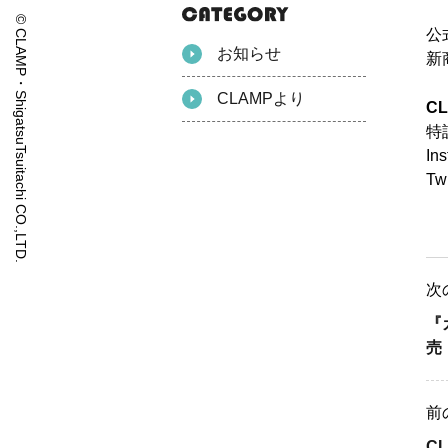
© CLAMP・ShigatsuTsuitachi CO.,LTD.
公
お知らせ
新
CLAMPより
C
特
In
Tw
次
『
売
前
C