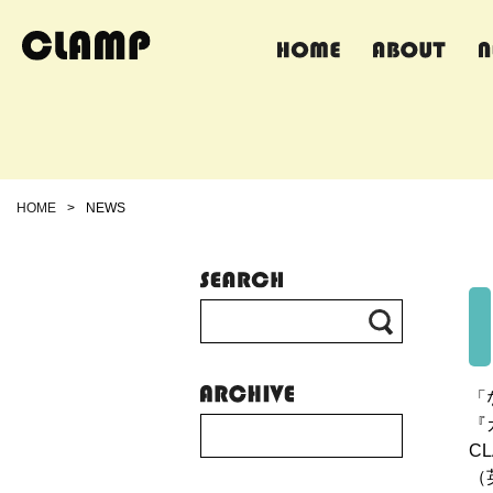
HOME
>
NEWS
「
『
C
（