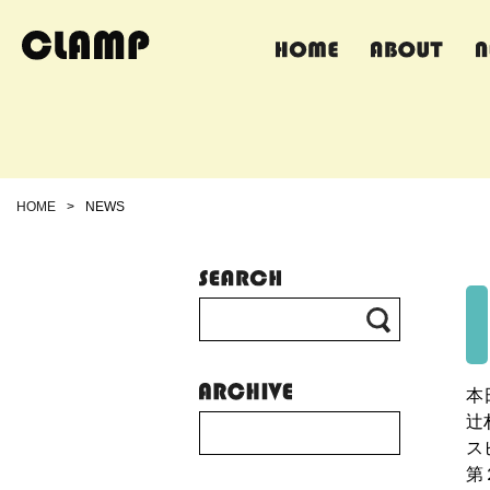
HOME
>
NEWS
本
辻
ス
第