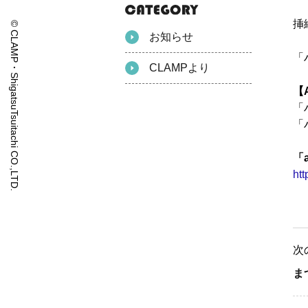
挿
© CLAMP・ShigatsuTsuitachi CO.,LTD.
お知らせ
「
CLAMPより
【
「
「
「
htt
次
ま