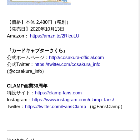
【価格】本体 2,480円（税別）
【発売日】2020年10月13日
Amazon：
https://amzn.to/2RleuLU
『カードキャプターさくら』
公式ホームページ：
http://ccsakura-official.com
公式Twitter：
https://twitter.com/ccsakura_info
(@ccsakura_info）
CLAMP画業30周年
特設サイト：
https://clamp-fans.com
Instagram：
https://www.instagram.com/clamp_fans/
Twitter：
https://twitter.com/FansClamp
（@FansClamp）