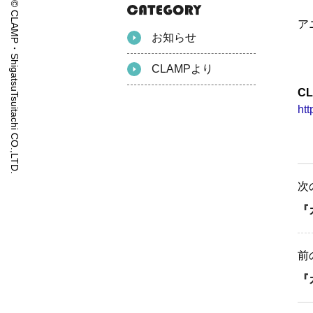
© CLAMP・ShigatsuTsuitachi CO.,LTD.
ア
お知らせ
CLAMPより
C
htt
次
『
前
『