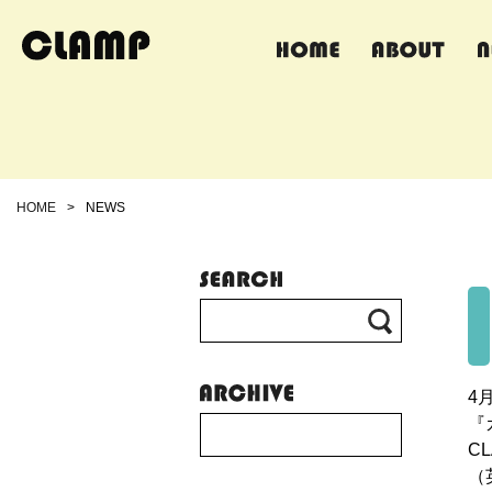
HOME
>
NEWS
4
『
C
（