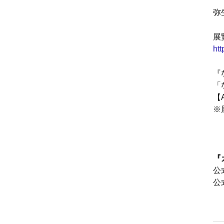
弥
展
ht
『
「
【
※
『
公
公式