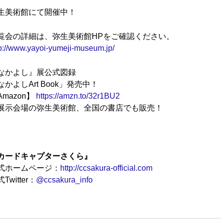
生美術館にて開催中！
覧会の詳細は、弥生美術館HPをご確認ください。
tp://www.yayoi-yumeji-museum.jp/
なかよし』展公式図録
なかよしArt Book」発売中！
Amazon】
https://amzn.to/32r1BU2
展示会場の弥生美術館、全国の書店でも販売！
カードキャプターさくら』
式ホームページ：
http://ccsakura-official.com
Twitter：
@ccsakura_info