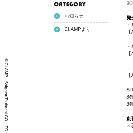
※
お知らせ
発
・
CLAMPより
【
・
【
© CLAMP・ShigatsuTsuitachi CO.,LTD.
・
【
※
8
8
創
～