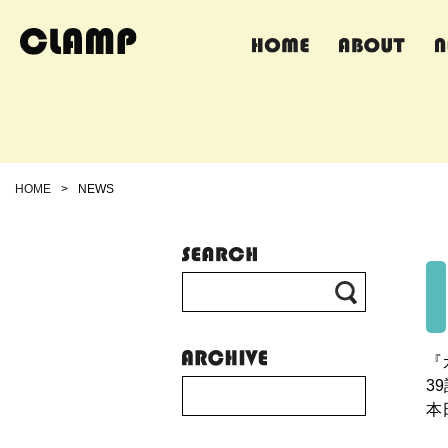
HOME
>
NEWS
『
3
本