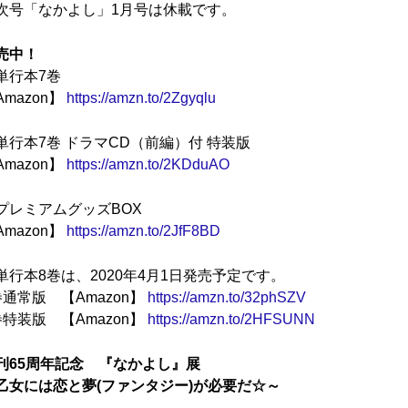
次号「なかよし」1月号は休載です。
売中！
単行本7巻
Amazon】
https://amzn.to/2Zgyqlu
単行本7巻 ドラマCD（前編）付 特装版
Amazon】
https://amzn.to/2KDduAO
プレミアムグッズBOX
Amazon】
https://amzn.to/2JfF8BD
単行本8巻は、2020年4月1日発売予定です。
巻通常版 【Amazon】
https://amzn.to/32phSZV
巻特装版 【Amazon】
https://amzn.to/2HFSUNN
刊65周年記念 『なかよし』展
乙女には恋と夢(ファンタジー)が必要だ☆～