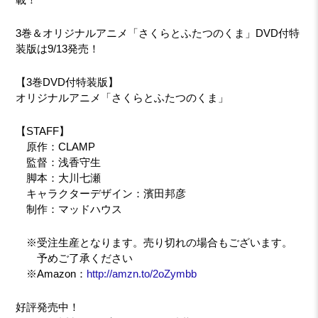
3巻＆オリジナルアニメ「さくらとふたつのくま」DVD付特
装版は9/13発売！
【3巻DVD付特装版】
オリジナルアニメ「さくらとふたつのくま」
【STAFF】
原作：CLAMP
監督：浅香守生
脚本：大川七瀬
キャラクターデザイン：濱田邦彦
制作：マッドハウス
※受注生産となります。売り切れの場合もございます。
予めご了承ください
※Amazon：
http://amzn.to/2oZymbb
好評発売中！