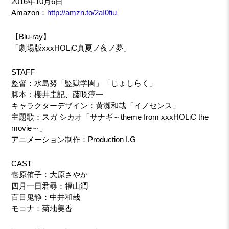
2016年10月6日
Amazon：
http://amzn.to/2aI0fiu
【Blu-ray】
「劇場版xxxHOLiC真夏ノ夜ノ夢」
STAFF
監督：水島努「監獄学園」「じょしらく」
脚本：櫻井圭記、藤咲淳一
キャラクターデザイン：黄瀬和哉「イノセンス」
主題歌：スガ シカオ「サナギ～theme from xxxHOLiC the
movie～」
アニメーション制作：Production I.G
CAST
壱原侑子：大原さやか
四月一日君尋：福山潤
百目鬼静：中井和哉
モコナ：菊地美香