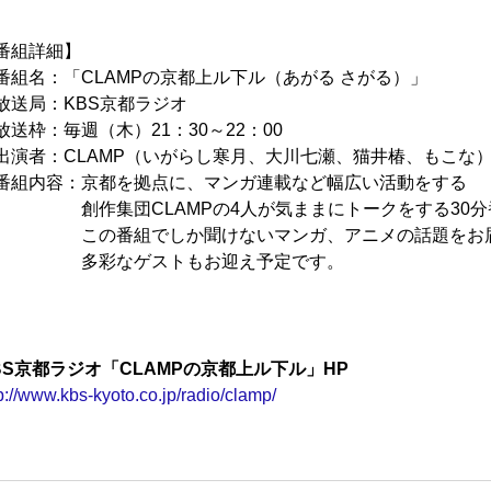
番組詳細】
組名：「CLAMPの京都上ル下ル（あがる さがる）」
送局：KBS京都ラジオ
送枠：毎週（木）21：30～22：00
演者：CLAMP（いがらし寒月、大川七瀬、猫井椿、もこな
組内容：京都を拠点に、マンガ連載など幅広い活動をする
作集団CLAMPの4人が気ままにトークをする30分
の番組でしか聞けないマンガ、アニメの話題をお届
多彩なゲストもお迎え予定です。
BS京都ラジオ「CLAMPの京都上ル下ル」HP
p://www.kbs-kyoto.co.jp/radio/clamp/