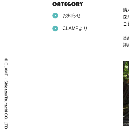
清
お知らせ
森
ご
CLAMPより
番
詳
© CLAMP・ShigatsuTsuitachi CO.,LTD.