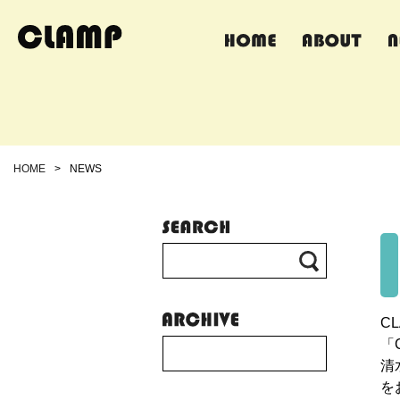
HOME
>
NEWS
C
「
清
を