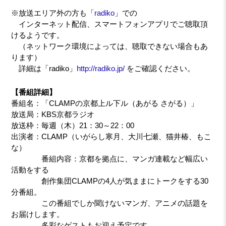
※放送エリア外の方も「
radiko
」での
インターネット配信、スマートフォンアプリでご聴取頂
けるようです。
（ネットワーク環境によっては、聴取できない場合もあ
ります）
詳細は「radiko」
http://radiko.jp/
をご確認ください。
【番組詳細】
番組名：「CLAMPの京都上ル下ル（あがる さがる）」
放送局：KBS京都ラジオ
放送枠：毎週（木）21：30～22：00
出演者：CLAMP（いがらし寒月、大川七瀬、猫井椿、もこ
な）
番組内容：京都を拠点に、マンガ連載など幅広い
活動をする
創作集団CLAMPの4人が気ままにトークをする30
分番組。
この番組でしか聞けないマンガ、アニメの話題を
お届けします。
多彩なゲストもお迎え予定です。