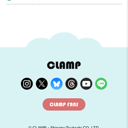
© CLAMP・ShigatsuTsuitachi CO.,LTD.