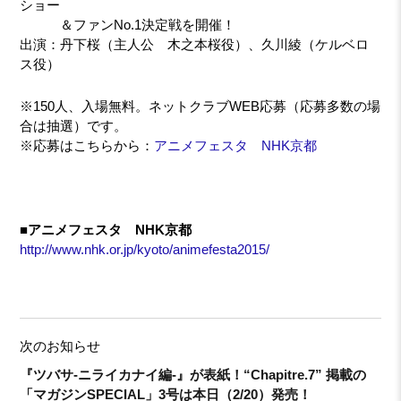
ショー
＆ファンNo.1決定戦を開催！
出演：丹下桜（主人公 木之本桜役）、久川綾（ケルベロ
ス役）
※150人、入場無料。ネットクラブWEB応募（応募多数の場
合は抽選）です。
※応募はこちらから：
アニメフェスタ NHK京都
■アニメフェスタ NHK京都
http://www.nhk.or.jp/kyoto/animefesta2015/
次のお知らせ
『ツバサ-ニライカナイ編-』が表紙！“Chapitre.7” 掲載の
「マガジンSPECIAL」3号は本日（2/20）発売！