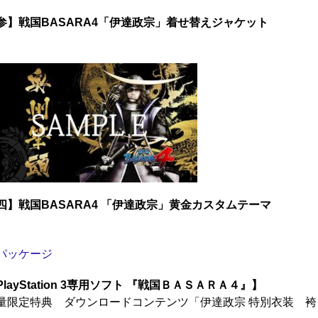
参】戦国BASARA4「伊達政宗」着せ替えジャケット
四】戦国BASARA4 「伊達政宗」黄金カスタムテーマ
PlayStation 3専用ソフト 『戦国ＢＡＳＡＲＡ４』】
量限定特典 ダウンロードコンテンツ「伊達政宗 特別衣装 袴＆