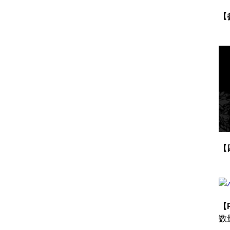
【
【
【
数