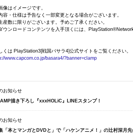
画像はイメージです。
内容・仕様は予告なく一部変更となる場合がございます。
生産数に限りがございます。予めご了承ください。
ダウンロードコンテンツを入手頂くには、PlayStation®Net
。
しくは PlayStation3[戦国バサラ4]公式サイトをご覧ください。
tp://www.capcom.co.jp/basara4/?banner=clamp
のお知らせ
LAMP描き下ろし『xxxHOLiC』LINEスタンプ！
のお知らせ
集「本とマンガとDVDと」で「ハケンアニメ！」の辻村深月先生と