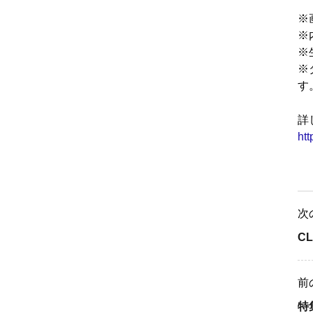
※
※
※
※
す
詳
ht
次
C
前
特