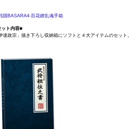
セット内容■
伊達政宗」描き下ろし収納箱にソフトと４大アイテムのセット