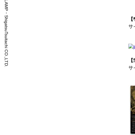
© CLAMP・ShigatsuTsuitachi CO.,LTD.
【
サ
【
サ