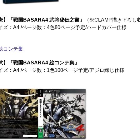
壱】「戦国BASARA4 武将秘伝之書」
（※CLAMP描き下ろし
イズ：A4 /ページ数：4色80ページ予定/ハードカバー仕様
弐】「戦国BASARA4 絵コンテ集」
イズ：A4 /ページ数：1色100ページ予定/アジロ綴じ仕様